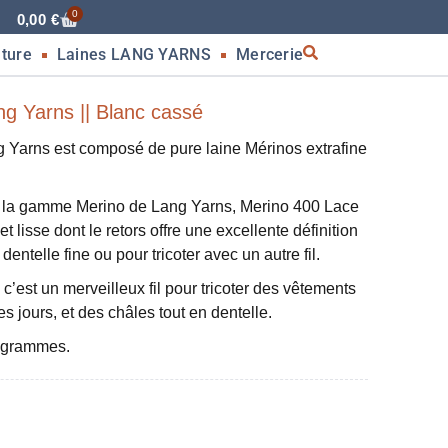
0
0,00
€
nture
Laines LANG YARNS
Mercerie
g Yarns || Blanc cassé
arns est composé de pure laine Mérinos extrafine
 la gamme Merino de Lang Yarns, Merino 400 Lace
t lisse dont le retors offre une excellente définition
 dentelle fine ou pour tricoter avec un autre fil.
, c’est un merveilleux fil pour tricoter des vêtements
s jours, et des châles tout en dentelle.
5 grammes.
g