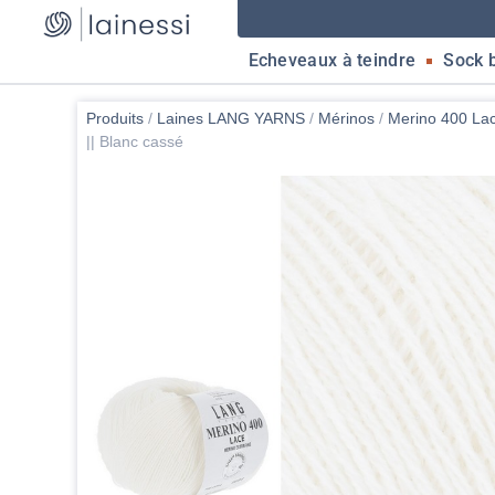
Echeveaux à teindre
Sock 
Produits
/
Laines LANG YARNS
/
Mérinos
/
Merino 400 La
|| Blanc cassé