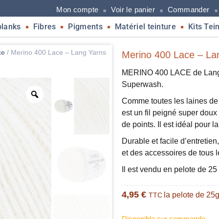
Mon compte
Voir le panier
Commander
blanks
Fibres
Pigments
Matériel teinture
Kits Tei
ce
/
Merino 400 Lace – Lang Yarns
Merino 400 Lace – Lan
MERINO 400 LACE de Lang Y
Superwash.
Comme toutes les laines de
est un fil peigné super doux e
de points. Il est idéal pour la
Durable et facile d’entretien
et des accessoires de tous le
Il est vendu en pelote de 2
4,95
€
la pelote de 25
TTC