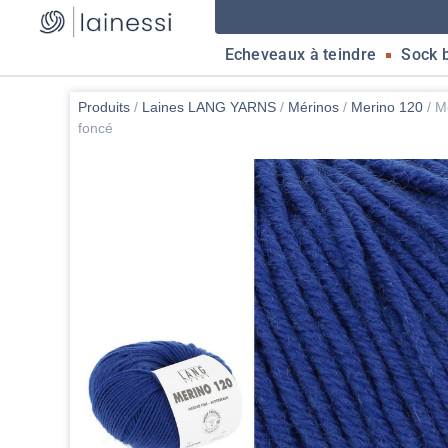
Echeveaux à teindre
Sock 
Produits
/
Laines LANG YARNS
/
Mérinos
/
Merino 120
/
Me
foncé