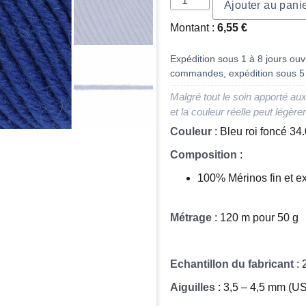
Ajouter au pani
Montant :
6,55
€
Expédition sous 1 à 8 jours ouvr
commandes, expédition sous 5 
Malgré tout le soin apporté aux
et la couleur réelle peut légère
Couleur
: Bleu roi foncé 34
Composition
:
100% Mérinos fin et e
Métrage
: 120 m pour 50 g
Echantillon du fabricant
: 
Aiguilles
: 3,5 – 4,5 mm (US