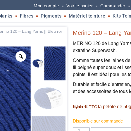
Mon compte
Voir le panier
Commander
blanks
Fibres
Pigments
Matériel teinture
Kits Tei
rino 120 – Lang Yarns || Bleu roi
Merino 120 – Lang Yarn
MERINO 120 de Lang Yarns e
extrafine Superwash.
Comme toutes les laines de
fil peigné super doux et liss
points. Il est idéal pour les 
Durable et facile d’entretien
et des accessoires de tous l
6,55
€
la pelote de 50
TTC
Disponible sur commande