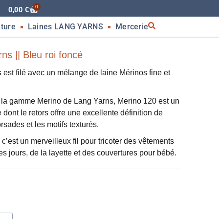
0
0,00
€
nture
Laines LANG YARNS
Mercerie
s || Bleu roi foncé
st filé avec un mélange de laine Mérinos fine et
 la gamme Merino de Lang Yarns, Merino 120 est un
e dont le retors offre une excellente définition de
torsades et les motifs texturés.
, c’est un merveilleux fil pour tricoter des vêtements
es jours, de la layette et des couvertures pour bébé.
g