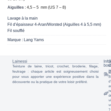
Aiguilles
: 4,5 – 5 mm (US 7 – 8)
Lavage à la main
Fil d’épaisseur 4-Aran/Worsted (Aiguilles 4 à 5,5 mm)
Fil soufflé
Marque : Lang Yarns
Lainessi
Info
S
bou
C
Teinture de laine, tricot, crochet, broderie, filage,
feutrage : chaque article est soigneusement choisi
pour vous apporter une expérience positive dans la
B
d
découverte ou la pratique de votre loisir préféré.
a
n
d
v
v
?