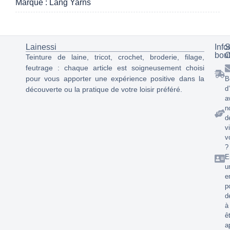
Marque : Lang Yarns
Lainessi
Info
S
bou
C
Teinture de laine, tricot, crochet, broderie, filage,
feutrage : chaque article est soigneusement choisi
pour vous apporter une expérience positive dans la
B
d
découverte ou la pratique de votre loisir préféré.
a
n
d
v
v
?
E
u
e
p
d
à
ê
a