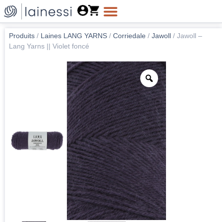
Produits
/
Laines LANG YARNS
/
Corriedale
/
Jawoll
/
Jawoll –
Lang Yarns || Violet foncé