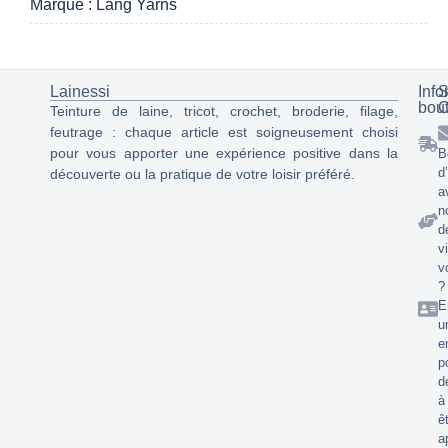
Marque : Lang Yarns
Lainessi
Info
S
bou
C
Teinture de laine, tricot, crochet, broderie, filage,
feutrage : chaque article est soigneusement choisi
pour vous apporter une expérience positive dans la
B
d
découverte ou la pratique de votre loisir préféré.
a
n
d
v
v
?
E
u
e
p
d
à
ê
a