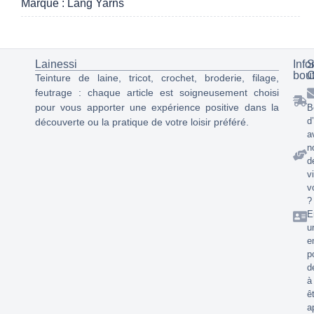
Marque : Lang Yarns
Lainessi
Info
S
bou
C
Teinture de laine, tricot, crochet, broderie, filage,
feutrage : chaque article est soigneusement choisi
pour vous apporter une expérience positive dans la
B
d
découverte ou la pratique de votre loisir préféré.
a
n
d
v
v
?
E
u
e
p
d
à
ê
a