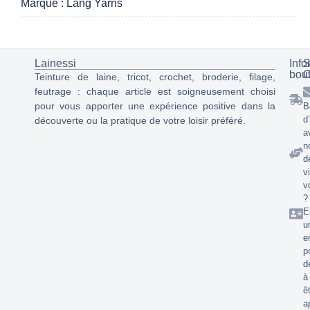
Marque : Lang Yarns
Lainessi
Info
S
bou
C
Teinture de laine, tricot, crochet, broderie, filage,
feutrage : chaque article est soigneusement choisi
pour vous apporter une expérience positive dans la
B
d
découverte ou la pratique de votre loisir préféré.
a
n
d
v
v
?
E
u
e
p
d
à
ê
a