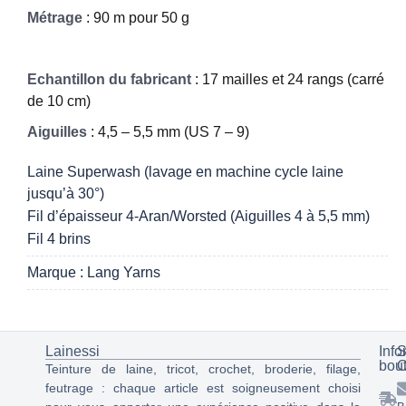
Métrage
: 90 m pour 50 g
Echantillon du fabricant
: 17 mailles et 24 rangs (carré
de 10 cm)
Aiguilles
: 4,5 – 5,5 mm (US 7 – 9)
Laine Superwash (lavage en machine cycle laine
jusqu’à 30°)
Fil d’épaisseur 4-Aran/Worsted (Aiguilles 4 à 5,5 mm)
Fil 4 brins
Marque : Lang Yarns
Lainessi
Info
S
bou
C
Teinture de laine, tricot, crochet, broderie, filage,
feutrage : chaque article est soigneusement choisi