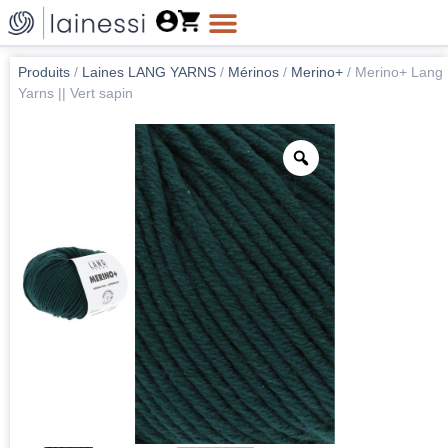
Produits
/
Laines LANG YARNS
/
Mérinos
/
Merino+
/
Merino+ Lang
Yarns || Vert sapin