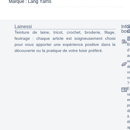
Marque : Lang Yarns
Lainessi
Info
S
bou
C
Teinture de laine, tricot, crochet, broderie, filage,
feutrage : chaque article est soigneusement choisi
pour vous apporter une expérience positive dans la
B
d
découverte ou la pratique de votre loisir préféré.
a
n
d
v
v
?
E
u
e
p
d
à
ê
a